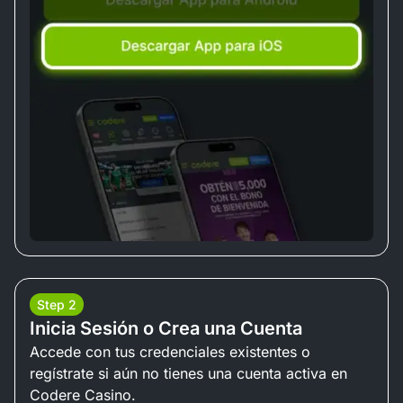
Step 2
Inicia Sesión o Crea una Cuenta
Accede con tus credenciales existentes o
regístrate si aún no tienes una cuenta activa en
Codere Casino.