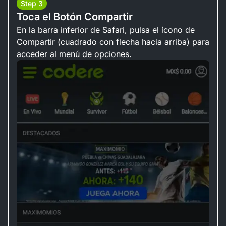
Step 3
Toca el Botón Compartir
En la barra inferior de Safari, pulsa el ícono de
Compartir (cuadrado con flecha hacia arriba) para
acceder al menú de opciones.