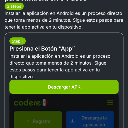
3 steps
Instalar la aplicación en Android es un proceso directo
que toma menos de 2 minutos. Sigue estos pasos para
tener la app activa en tu dispositivo.
Step 1
Presiona el Botón “App”
Instalar la aplicación en Android es un proceso
directo que toma menos de 2 minutos. Sigue
estos pasos para tener la app activa en tu
dispositivo.
Descargar APK