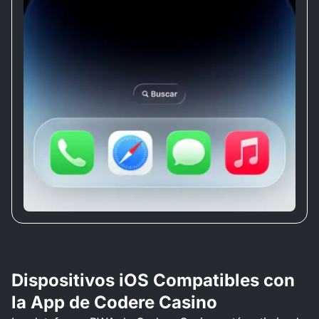
Dispositivos iOS Compatibles con
la App de Codere Casino