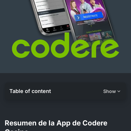
Table of content
Show
Resumen de la App de Codere