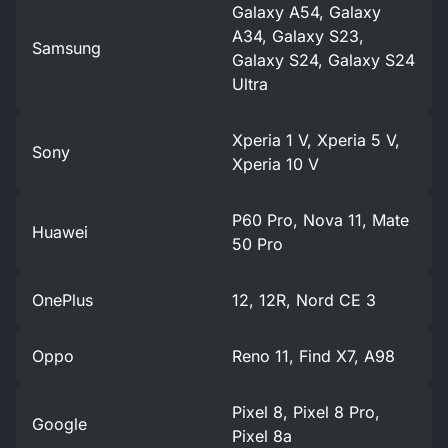
Galaxy A54, Galaxy
A34, Galaxy S23,
Samsung
Galaxy S24, Galaxy S24
Ultra
Xperia 1 V, Xperia 5 V,
Sony
Xperia 10 V
P60 Pro, Nova 11, Mate
Huawei
50 Pro
OnePlus
12, 12R, Nord CE 3
Oppo
Reno 11, Find X7, A98
Pixel 8, Pixel 8 Pro,
Google
Pixel 8a