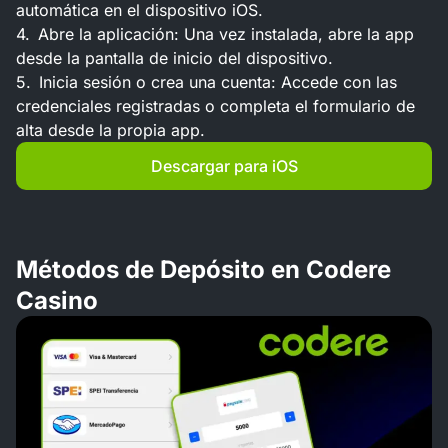
automática en el dispositivo iOS.
Abre la aplicación: Una vez instalada, abre la app
desde la pantalla de inicio del dispositivo.
Inicia sesión o crea una cuenta: Accede con las
credenciales registradas o completa el formulario de
alta desde la propia app.
Descargar para iOS
Métodos de Depósito en Codere
Casino