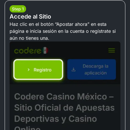
Step 1
Accede al Sitio
Haz clic en el botón “Apostar ahora” en esta
página e inicia sesión en la cuenta o regístrate si
aún no tienes una.