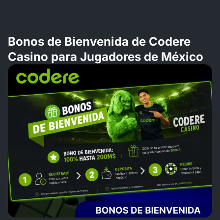
Bonos de Bienvenida de Codere
Casino para Jugadores de México