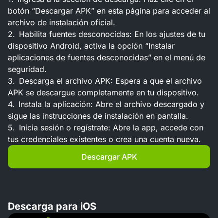
botón “Descargar APK” en esta página para acceder al
archivo de instalación oficial.
Habilita fuentes desconocidas: En los ajustes de tu
dispositivo Android, activa la opción “Instalar
aplicaciones de fuentes desconocidas” en el menú de
seguridad.
Descarga el archivo APK: Espera a que el archivo
APK se descargue completamente en tu dispositivo.
Instala la aplicación: Abre el archivo descargado y
sigue las instrucciones de instalación en pantalla.
Inicia sesión o regístrate: Abre la app, accede con
tus credenciales existentes o crea una cuenta nueva.
Descargar APK
Descarga para iOS