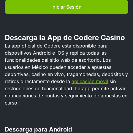
Iniciar Sesión
Descarga la App de Codere Casino
La app oficial de Codere está disponible para
dispositivos Android e iOS y replica todas las
funcionalidades del sitio web de escritorio. Los
usuarios en México pueden acceder a apuestas
deportivas, casino en vivo, tragamonedas, depósitos y
retiros directamente desde la
aplicación móvil
sin
restricciones de funcionalidad. La app permite activar
notificaciones de cuotas y seguimiento de apuestas en
curso.
Descarga para Android