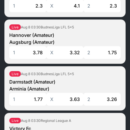
1
2.3
X
4.1
2
2.3
Aug 8
03:30
BudnesLiga LFL 5×5
Live
Hannover (Amateur)
Augsburg (Amateur)
1
3.78
X
3.32
2
1.75
Aug 8
03:30
BudnesLiga LFL 5×5
Live
Darmstadt (Amateur)
Arminia (Amateur)
1
1.77
X
3.63
2
3.26
Aug 8
03:30
Regional League A
Live
Victory Fc