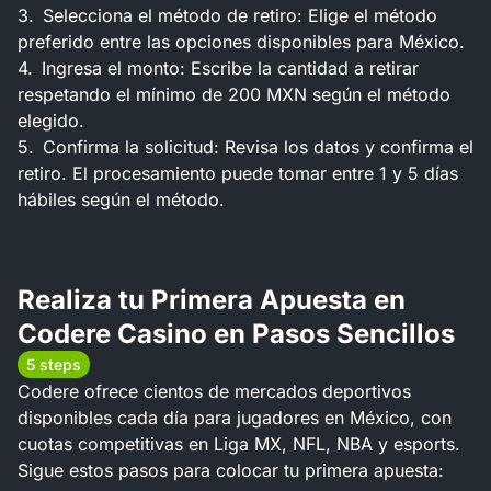
Selecciona el método de retiro: Elige el método
preferido entre las opciones disponibles para México.
Ingresa el monto: Escribe la cantidad a retirar
respetando el mínimo de 200 MXN según el método
elegido.
Confirma la solicitud: Revisa los datos y confirma el
retiro. El procesamiento puede tomar entre 1 y 5 días
hábiles según el método.
Realiza tu Primera Apuesta en
Codere Casino en Pasos Sencillos
5 steps
Codere ofrece cientos de mercados deportivos
disponibles cada día para jugadores en México, con
cuotas competitivas en Liga MX, NFL, NBA y esports.
Sigue estos pasos para colocar tu primera apuesta: