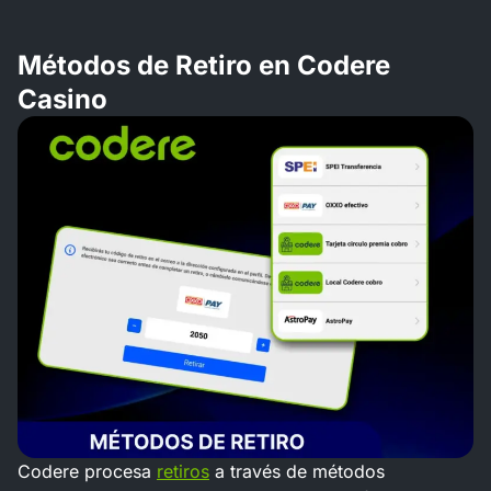
Métodos de Retiro en Codere
Casino
Codere procesa
retiros
a través de métodos