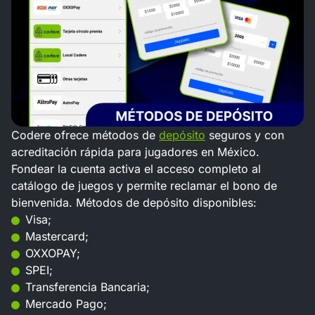
Codere ofrece métodos de
depósito
seguros y con
acreditación rápida para jugadores en México.
Fondear la cuenta activa el acceso completo al
catálogo de juegos y permite reclamar el bono de
bienvenida. Métodos de depósito disponibles:
Visa;
Mastercard;
OXXOPAY;
SPEI;
Transferencia Bancaria;
Mercado Pago;