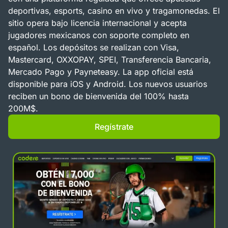
deportivas, esports, casino en vivo y tragamonedas. El
sitio opera bajo licencia internacional y acepta
jugadores mexicanos con soporte completo en
español. Los depósitos se realizan con Visa,
Mastercard, OXXOPAY, SPEI, Transferencia Bancaria,
Mercado Pago y Payneteasy. La app oficial está
disponible para iOS y Android. Los nuevos usuarios
reciben un bono de bienvenida del 100% hasta
200M$.
Regístrate