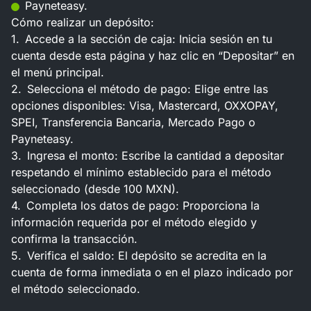
Payneteasy.
Cómo realizar un depósito:
Accede a la sección de caja: Inicia sesión en tu
cuenta desde esta página y haz clic en “Depositar” en
el menú principal.
Selecciona el método de pago: Elige entre las
opciones disponibles: Visa, Mastercard, OXXOPAY,
SPEI, Transferencia Bancaria, Mercado Pago o
Payneteasy.
Ingresa el monto: Escribe la cantidad a depositar
respetando el mínimo establecido para el método
seleccionado (desde 100 MXN).
Completa los datos de pago: Proporciona la
información requerida por el método elegido y
confirma la transacción.
Verifica el saldo: El depósito se acredita en la
cuenta de forma inmediata o en el plazo indicado por
el método seleccionado.