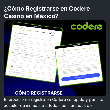
¿Cómo Registrarse en Codere
Casino en México?
El proceso de registro en Codere es rápido y permite
acceder de inmediato a todos los mercados de