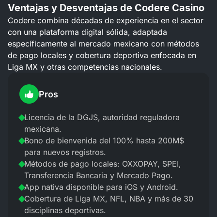
Ventajas y Desventajas de Codere Casino
Codere combina décadas de experiencia en el sector
con una plataforma digital sólida, adaptada
específicamente al mercado mexicano con métodos
de pago locales y cobertura deportiva enfocada en
Liga MX y otras competencias nacionales.
Pros
Licencia de la DGJS, autoridad reguladora
mexicana.
Bono de bienvenida del 100% hasta 200M$
para nuevos registros.
Métodos de pago locales: OXXOPAY, SPEI,
Transferencia Bancaria y Mercado Pago.
App nativa disponible para iOS y Android.
Cobertura de Liga MX, NFL, NBA y más de 30
disciplinas deportivas.