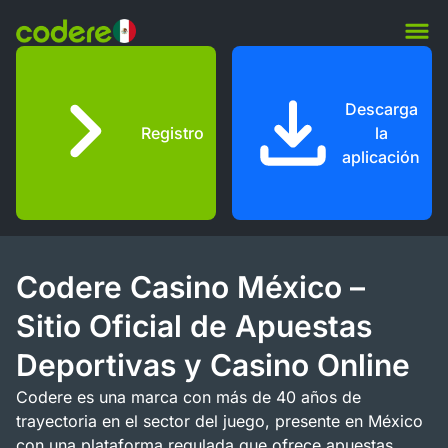
Descarga
Registro
la
aplicación
Codere Casino México –
Sitio Oficial de Apuestas
Deportivas y Casino Online
Codere es una marca con más de 40 años de
trayectoria en el sector del juego, presente en México
con una plataforma regulada que ofrece apuestas